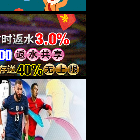
2026-06-11
bw必威唯一官网开展六月教工党支部主题党日暨 “以案说纪、以案说法”专题宣讲会
2026-06-09
党委理论学习中心组 暨学习教育检视交流专题会
2026-05-21
部开展5月份主题党日活动
2026-05-12
展集体学习
2026-04-13
展4月份学习
2026-03-16
政绩观学习教育部署会
2026-03-16
导干部民主生活会