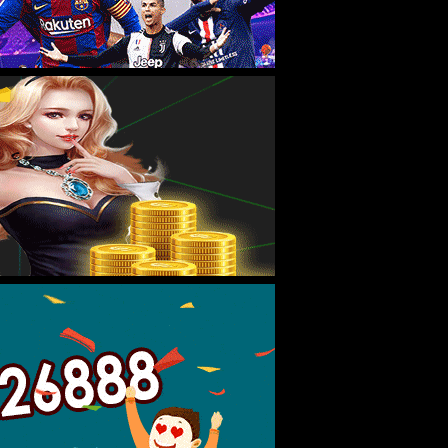
2026-07-01
祝建党105周年“两优一先”表彰大会获多项荣誉
2026-06-25
业务研讨会顺利举行
2026-06-17
开2026届毕业生代表座谈会
2026-06-13
召开六月份班主任工作会议
2026-06-07
为学生讲授形势与政策课
查看更多+
2026-07-02
部开展红色观影主题党日活动