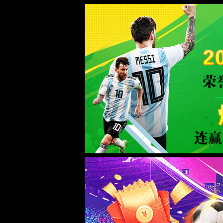
bw必威唯一-官方中文网站-West Ha
首页
BW必威中文入口
师资队伍
学院动态