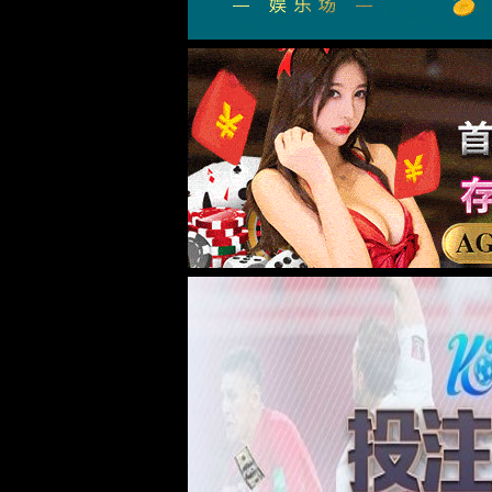
关于第十四届“法治湖北论坛”获奖论文的公示
bw必威唯一官网关于公布具有2027年硕士研究生导师资格
bw必威唯一官网2026年度校级研究生优秀学位论文评定结
bw必威唯一官网2026年春季学期拟接收转专业学生名单公
bw必威唯一官网2025-2026学年第二学期期末考试安排
2026年上半年bw必威唯一官网硕士研究生毕业论文答辩公
友情链接